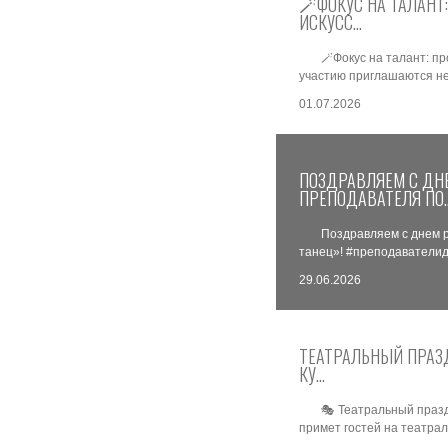
🪄ФОКУС НА ТАЛАНТ
ИСКУСС…
🪄Фокус на талант: п
участию приглашаются не 
01.07.2026
ПОЗДРАВЛЯЕМ С ДН
ПРЕПОДАВАТЕЛЯ ПО
Поздравляем с днем 
танец»! #преподавателид
29.06.2026
ТЕАТРАЛЬНЫЙ ПРАЗД
КУ…
🎭 Театральный празд
примет гостей на театра