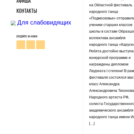
АФИША
на Областной фестиваль
КОНТАКТЫ
народного танца
«Подмосковье» отправил
Для слабовидящих
ученики старших классов
школы в составе Образцо
СЛЕДУЙТЕ ЗА НАМИ
коллектива ансамбля
народного танца «Карусе
Ребята достойно выступи
конкурсной программе и
награждены дипломом
Лауреата I степени! В рам
фестиваля состоялся мас
класс Александра
Александровича Тихонов
Народного артиста РФ,
солиста Государственног
академического ансамбля
народного танца имени И
[…]