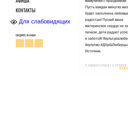
АФИША
мамуличек с праздником! 
Пусть каждая минутка жи
КОНТАКТЫ
будет наполнена любовью
радостью! Пускай ваше
Для слабовидящих
материнское сердце не з
печали, дети радуют усп
СЛЕДУЙТЕ ЗА НАМИ
и заботой! #культуралюб
#культмо #ДХрШЛюберцы
Источник.
0 КОММЕНТАРИЕВ / 0 ГОЛОСОВ
ПОДР