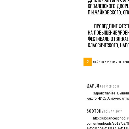
КРЕМЛЕВСКОГО ДВОРЦ
П.И.ЧАЙКОВСКОГО, С
ПРОВЕДЕНИЕ ФЕСТ
НА ПОВЫШЕНИЕ УРОВН
ФЕСТИВАЛЬ ОТВЛЕКАЕ
КЛАССИЧЕСКОГО, НАРО
2
ЛАЙКОВ / 2 КОММЕНТАРИ
ДАРЬЯ
/
20 ФЕВ-2017
Здравствуйте. Вышли
какого ЧИСЛА можно отпр
SCOTCH
/
02 МАР-2017
http://lubdanceschool.
content/uploads/20
%D0%90%D1%85-%D1%