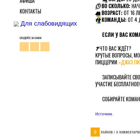
АФИША
🕒
ВО СКОЛЬКО:
НАЧА
КОНТАКТЫ
👥
ВОЗРАСТ:
ОТ 16 Л
👫
КОМАНДЫ:
ОТ 4 
Для слабовидящих
ЕСЛИ У ВАС КО
СЛЕДУЙТЕ ЗА НАМИ
❓
ЧТО ВАС ЖДЁТ?
КРУТЫЕ ВОПРОСЫ, МО
ПИЦЦЕРИИ
«ДЖАЗ ПИ
ЗАПИСЫВАЙТЕ СВ
УЧАСТИЕ БЕСПЛАТНОЕ!
СОБИРАЙТЕ КОМАН
Источник.
0
ЛАЙКОВ / 0 КОММЕНТАРИ